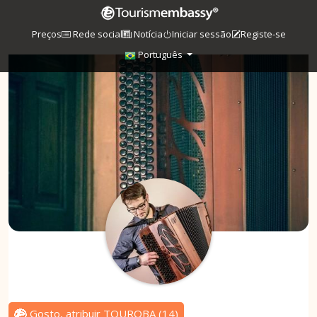
Preços
Rede social
Notícia
Iniciar sessão
Registe-se
Português
Gosto, atribuir TOUROBA
(
14
)