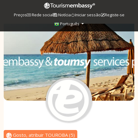
Preços
Rede social
Notícia
Iniciar sessão
Registe-se
Português
Gosto, atribuir TOUROBA
(
5
)