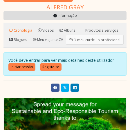
ALFRED GRAY
Informação
Cronologia
Vídeos
Álbuns
Produtos e Serviços
Blogues
Meu viajante CV
O meu currículo profissional
Você deve entrar para ver mais detalhes deste utilizador
Iniciar sessão
Registe-se