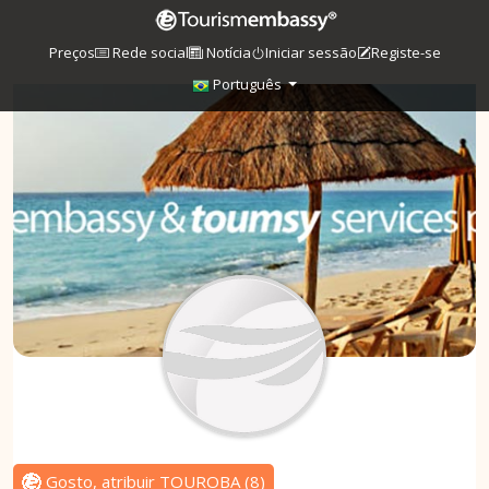
Preços
Rede social
Notícia
Iniciar sessão
Registe-se
Português
Gosto, atribuir TOUROBA
(
8
)