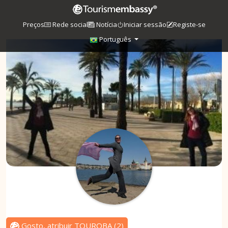
Preços
Rede social
Notícia
Iniciar sessão
Registe-se
Português
Gosto, atribuir TOUROBA
(
2
)