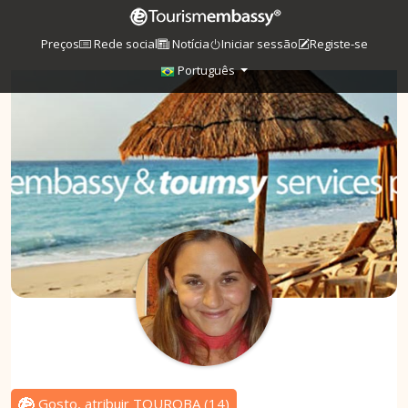
Preços
Rede social
Notícia
Iniciar sessão
Registe-se
Português
Gosto, atribuir TOUROBA
(
14
)