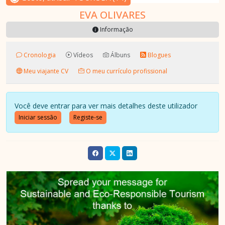
EVA OLIVARES
Informação
Cronologia
Vídeos
Álbuns
Blogues
Meu viajante CV
O meu currículo profissional
Você deve entrar para ver mais detalhes deste utilizador
Iniciar sessão
Registe-se