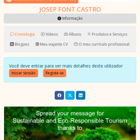
JOSEP FONT CASTRO
Informação
Cronologia
Vídeos
Álbuns
Produtos e Serviços
Blogues
Meu viajante CV
O meu currículo profissional
Você deve entrar para ver mais detalhes deste utilizador
Iniciar sessão
Registe-se