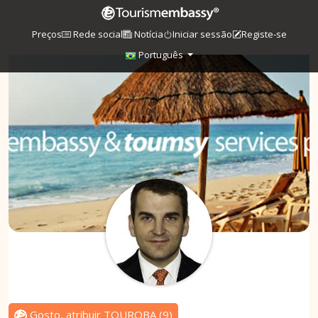
Preços
Rede social
Notícia
Iniciar sessão
Registe-se
Português
Gosto, atribuir TOUROBA
(
9
)