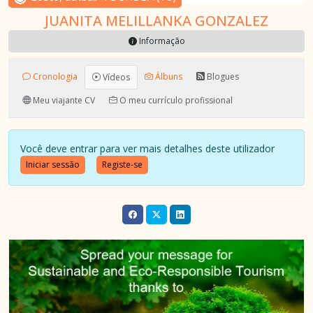
JUANITA MELILLANKA GONZALEZ
Informação
Cronologia
Álbuns
Blogues
Vídeos
Meu viajante CV
O meu currículo profissional
Você deve entrar para ver mais detalhes deste utilizador
Iniciar sessão
Registe-se