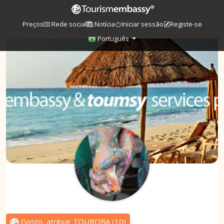
Preços
Rede social
Notícia
Iniciar sessão
Registe-se
Português
Gosto, atribuir TOUROBA
(
10
)