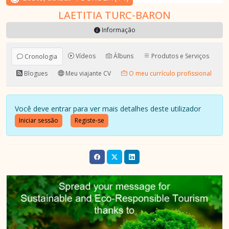
LAETITIA TURC-BARON
Informação
Vídeos
Álbuns
Produtos e Serviços
Cronologia
Blogues
Meu viajante CV
O meu currículo profissional
Você deve entrar para ver mais detalhes deste utilizador
Iniciar sessão
Registe-se