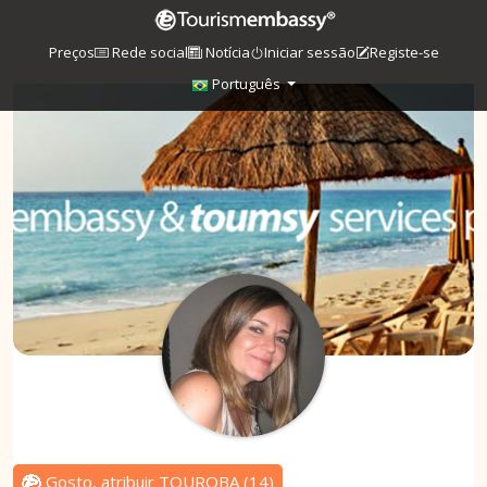
Preços
Rede social
Notícia
Iniciar sessão
Registe-se
Português
Gosto, atribuir TOUROBA
(
14
)