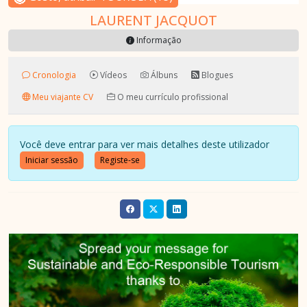
LAURENT JACQUOT
Informação
Cronologia
Vídeos
Álbuns
Blogues
Meu viajante CV
O meu currículo profissional
Você deve entrar para ver mais detalhes deste utilizador
Iniciar sessão
Registe-se