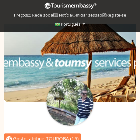
Preços
Rede social
Notícia
Iniciar sessão
Registe-se
Português
Gosto, atribuir TOUROBA
(
15
)