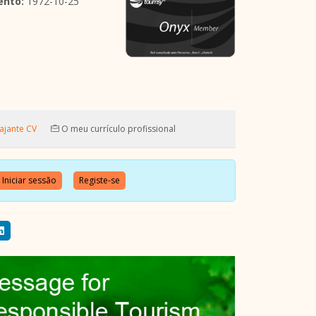
ento:
1972-10-25
ajante CV
O meu currículo profissional
Iniciar sessão
Registe-se