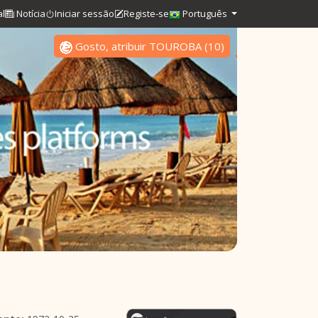
al
Notícia
Iniciar sessão
Registe-se
Português
Gosto, atribuir TOUROBA
(
10
)