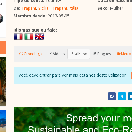
Tipo de conta:
Toumsy
Data de nascim
ba
De:
Trapani
,
Sicilia - Trapani
,
Itália
Sexo:
Mulher
Membro desde:
2013-05-05
Idiomas que eu falo:
Cronologia
Vídeos
Blogues
Meu vi
Álbuns
Você deve entrar para ver mais detalhes deste utilizador