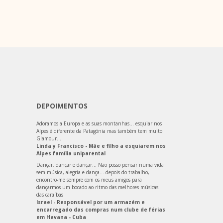
DEPOIMENTOS
Adoramos a Europa e as suas montanhas… esquiar nos
Alpes é diferente da Patagónia mas também tem muito
Glamour…
Linda y Francisco - Mãe e filho a esquiarem nos
Alpes família uniparental
Dançar, dançar e dançar… Não posso pensar numa vida
sem música, alegria e dança… depois do trabalho,
encontro-me sempre com os meus amigos para
dançarmos um bocado ao ritmo das melhores músicas
das caraíbas
Israel - Responsável por um armazém e
encarregado das compras num clube de férias
em Havana - Cuba