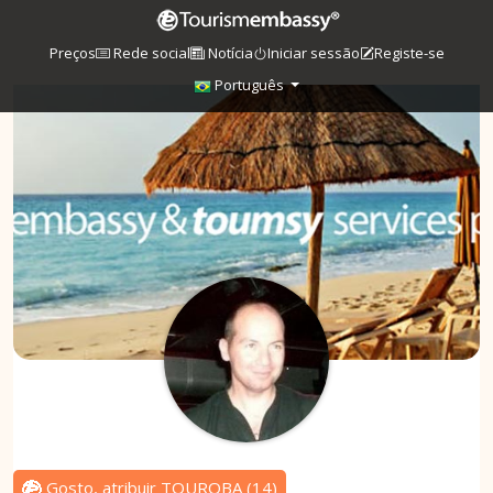
Preços
Rede social
Notícia
Iniciar sessão
Registe-se
Português
Gosto, atribuir TOUROBA
(
14
)