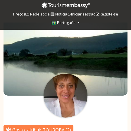
Preços
Rede social
Notícia
Iniciar sessão
Registe-se
Português
Gosto, atribuir TOUROBA
(
2
)