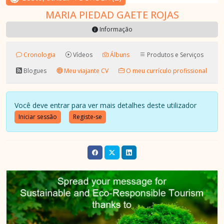
MARIA PIEDAD GAETE ROJAS
Informação
Cronologia
Vídeos
Álbuns
Produtos e Serviços
Blogues
Meu viajante CV
O meu currículo profissional
Você deve entrar para ver mais detalhes deste utilizador
Iniciar sessão
Registe-se