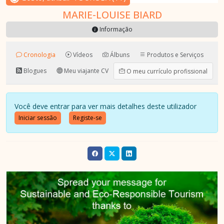
MARIE-LOUISE BIARD
Informação
Cronologia
Vídeos
Álbuns
Produtos e Serviços
Blogues
Meu viajante CV
O meu currículo profissional
Você deve entrar para ver mais detalhes deste utilizador
Iniciar sessão
Registe-se