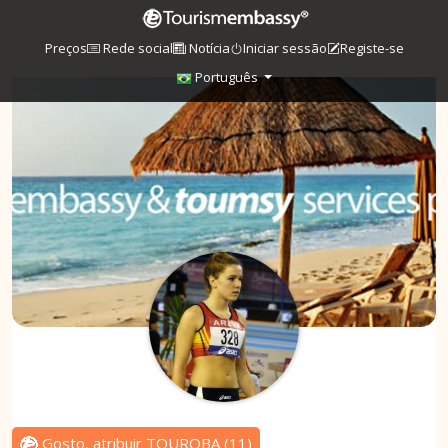
Preços
Rede social
Notícia
Iniciar sessão
Registe-se
Português
Gosto, atribuir TOUROBA
(
11
)