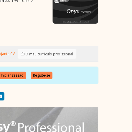
ento:
1994-05-02
ajante CV
O meu currículo profissional
Iniciar sessão
Registe-se