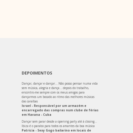
DEPOIMENTOS
Dançar, dançar e dançar… Não posso pensar numa vida
sem música, alegria e dança… depois do trabalho,
encontro-me sempre com os meus amigos para
dançarmos um bocado ao ritmo das melhores músicas
das caraíbas
Israel - Responsável por um armazém e
encarregado das compras num clube de férias
em Havana - Cuba
Dançar sem parar desde a opening party até à closing…
Ibiza é o paraíso para todos os amantes da boa música
Patricia - Sexy Gogo bailarino em locais de