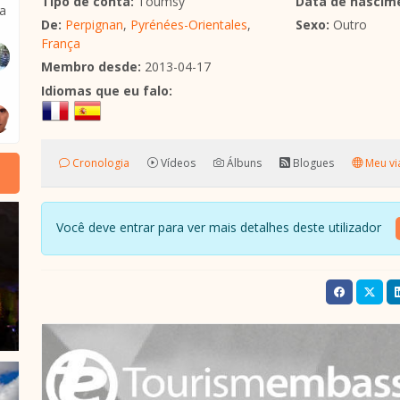
Tipo de conta:
Toumsy
Data de nascim
ba
De:
Perpignan
,
Pyrénées-Orientales
,
Sexo:
Outro
França
Membro desde:
2013-04-17
Idiomas que eu falo:
Cronologia
Vídeos
Álbuns
Blogues
Meu vi
Você deve entrar para ver mais detalhes deste utilizador