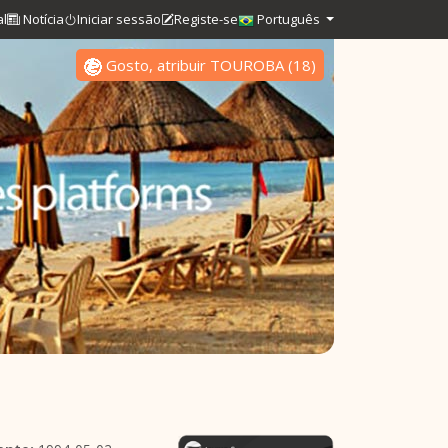
al
Notícia
Iniciar sessão
Registe-se
Português
Gosto, atribuir TOUROBA
(
18
)