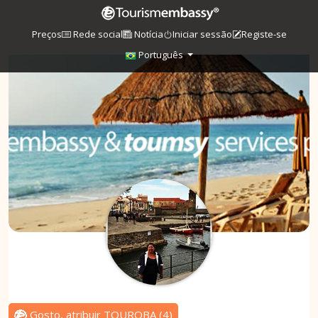
Preços
Rede social
Notícia
Iniciar sessão
Registe-se
Português
Gosto, atribuir TOUROBA
(
4
)