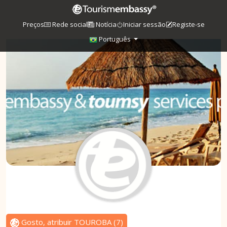
Preços
Rede social
Notícia
Iniciar sessão
Registe-se
Português
Gosto, atribuir TOUROBA
(
7
)