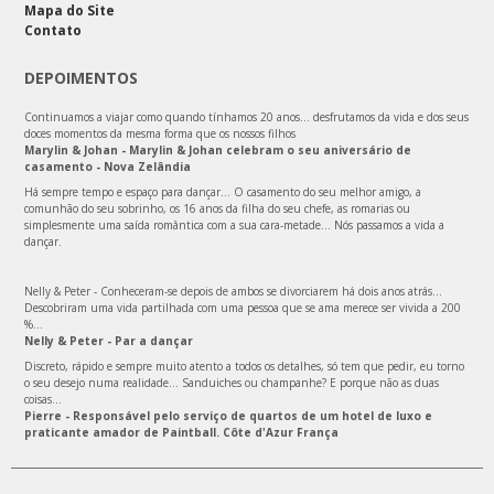
Mapa do Site
Contato
DEPOIMENTOS
Continuamos a viajar como quando tínhamos 20 anos… desfrutamos da vida e dos seus
doces momentos da mesma forma que os nossos filhos
Marylin & Johan - Marylin & Johan celebram o seu aniversário de
casamento - Nova Zelândia
Há sempre tempo e espaço para dançar... O casamento do seu melhor amigo, a
comunhão do seu sobrinho, os 16 anos da filha do seu chefe, as romarias ou
simplesmente uma saída romântica com a sua cara-metade... Nós passamos a vida a
dançar.
Nelly & Peter - Conheceram-se depois de ambos se divorciarem há dois anos atrás...
Descobriram uma vida partilhada com uma pessoa que se ama merece ser vivida a 200
%...
Nelly & Peter - Par a dançar
Discreto, rápido e sempre muito atento a todos os detalhes, só tem que pedir, eu torno
o seu desejo numa realidade… Sanduiches ou champanhe? E porque não as duas
coisas…
Pierre - Responsável pelo serviço de quartos de um hotel de luxo e
praticante amador de Paintball. Côte d'Azur França