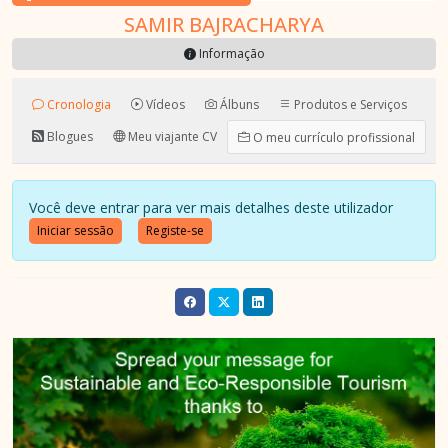
SAMIR BAJRACHARYA
Informação
Cronologia
Vídeos
Álbuns
Produtos e Serviços
Blogues
Meu viajante CV
O meu currículo profissional
Você deve entrar para ver mais detalhes deste utilizador
Iniciar sessão
Registe-se