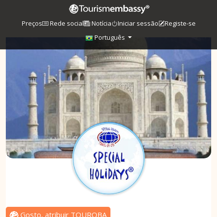
Preços
Rede social
Notícia
Iniciar sessão
Registe-se
Português
Gosto, atribuir TOUROBA