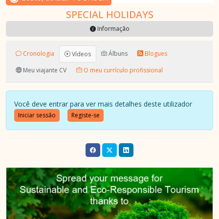
SPECIAL HOLIDAYS
Informação
Cronologia
Álbuns
Blogues
Vídeos
Meu viajante CV
O meu currículo profissional
Você deve entrar para ver mais detalhes deste utilizador
Iniciar sessão
Registe-se