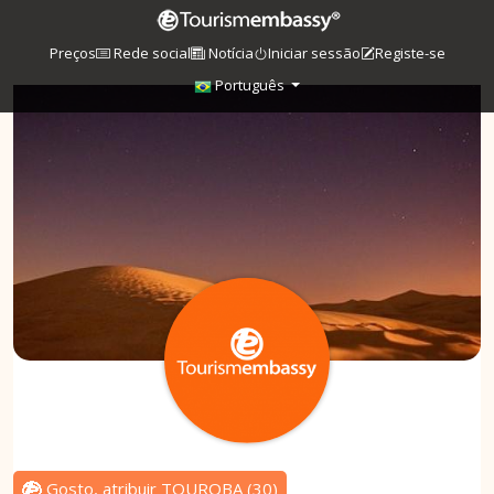
Preços
Rede social
Notícia
Iniciar sessão
Registe-se
Português
Gosto, atribuir TOUROBA
(
30
)