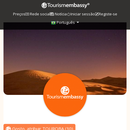
Preços
Rede social
Notícia
Iniciar sessão
Registe-se
Português
Gosto, atribuir TOUROBA
(
30
)