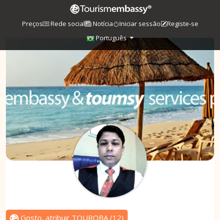
Preços
Rede social
Notícia
Iniciar sessão
Registe-se
Português
Gosto, atribuir TOUROBA
(
12
)