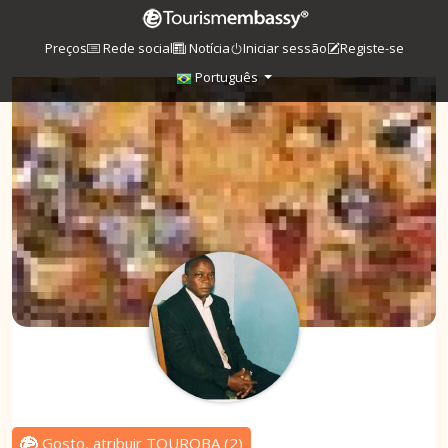
Preços
Rede social
Notícia
Iniciar sessão
Registe-se
Português
Gosto, atribuir TOUROBA
(
2
)