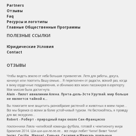
Partners
Отзывы
Faq
Ресурсы и логотипы
Главные Общественные Программы
ПОЛЕЗНЫЕ ССЫЛКИ
Юридические Условия
Contact
ОТЗЫВЫ
Чтобы видеть землю от неба большая привилегия. Летя для работы, досуга,
каникул или посетить Вашу семью... Я переполнен от радости, всякий раз, когда
я вижу сердечные поздравления, и обнимаю всех моих пассажиров в аэропорту.
Моя миссия была достигнута.
Alain - Пилот авиалинии Алена. Пунта-дель-Эсте Уругвай. мир больше
не является тайной к...
Вы помогаете мне защитить разнообразие растений и животных в моем парке...
Все мы боремся со всеми за более устойчивый туризм. Не беспокойтесь, я проведу
для вас экскурсию...
Robert - Роберт - природный парк около Сан-Франциско
поклонники Лояла чилийской команды футбола, готовой к чемпионату мира
Бразилия 2014. Ши-ши-ши-ле-ле-ле... все люди любит Чили! Виват Чили!
Javier, Cecilia , Manuel - Хавьер, Сесилия и Мануэль лояльные