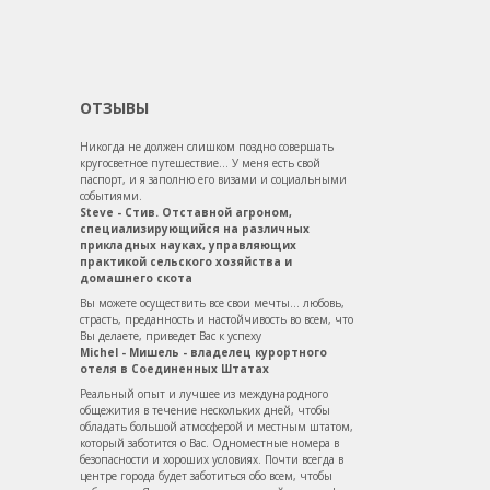
ОТЗЫВЫ
Никогда не должен слишком поздно совершать
кругосветное путешествие... У меня есть свой
паспорт, и я заполню его визами и социальными
событиями.
Steve - Стив. Отставной агроном,
специализирующийся на различных
прикладных науках, управляющих
практикой сельского хозяйства и
домашнего скота
Вы можете осуществить все свои мечты... любовь,
страсть, преданность и настойчивость во всем, что
Вы делаете, приведет Вас к успеху
Michel - Мишель - владелец курортного
отеля в Соединенных Штатах
Реальный опыт и лучшее из международного
общежития в течение нескольких дней, чтобы
обладать большой атмосферой и местным штатом,
который заботится о Вас. Одноместные номера в
безопасности и хороших условиях. Почти всегда в
центре города будет заботиться обо всем, чтобы