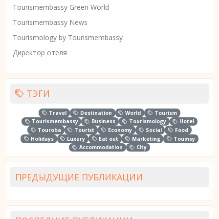
Tourismembassy Green World
Tourismembassy News
Tourismology by Tourismembassy
Директор отеля
ТЭГИ
Travel
Destination
World
Tourism
Tourismembassy
Business
Tourismology
Hotel
Touroba
Tourist
Economy
Social
Food
Holidays
Luxury
Eat out
Marketing
Toumsy
Accommodation
City
ПРЕДЫДУЩИЕ ПУБЛИКАЦИИ