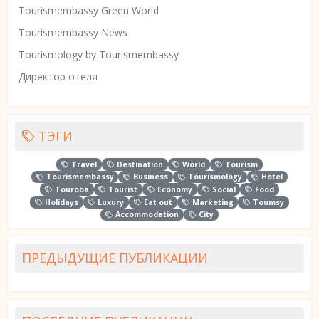
Tourismembassy Green World
Tourismembassy News
Tourismology by Tourismembassy
Директор отеля
ТЭГИ
Travel
Destination
World
Tourism
Tourismembassy
Business
Tourismology
Hotel
Touroba
Tourist
Economy
Social
Food
Holidays
Luxury
Eat out
Marketing
Toumsy
Accommodation
City
ПРЕДЫДУЩИЕ ПУБЛИКАЦИИ