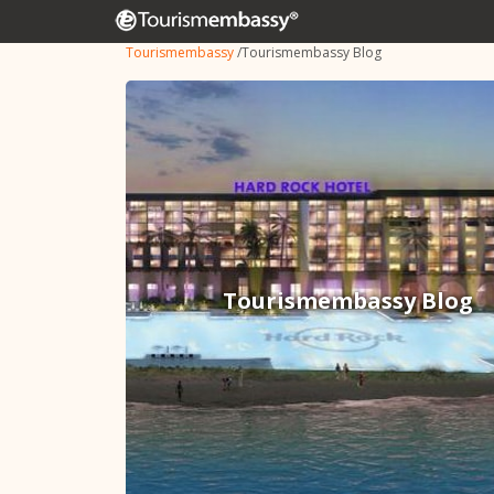
Tourismembassy
/
Tourismembassy Blog
Tourismembassy Blog