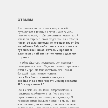
ОТЗЫВЫ
Я прочитала, что есть каталонец, который
путешествует в течение 4 лет и имеет память,
полную историй, чтобы рассказать и поделиться. Я
хотела бы встретить его и разделить наши события.
Philip - Урсула никогда не путешествует без
ее собачки Лэй, любит читать и встречать
путешественников, которым нравится
делиться с ней впечатлениями о далеких
странах
Я люблю общаться, исследовать мои проекты и
помещать их в сети... Одна из главных социальных
сетей в мире - это tourismembassy.com. Самый
большой проект в мире туризма.
Lee - Ли - Внештатный менеджер
сообщества с многократными проектами
SEO и туризмом 2.0.
Больше чем 500 000 тонн непереработанных
пластмассовых бутылок в год. Помогите нам
поддержать и улучшить окружающую среду. Я
пересекла самые большие пустыни в мире, и все
еще понимаю, как возможно, что такие красивые