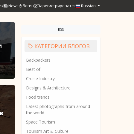
ик
News
Логин
Зарегистрироватся
Russian
RSS
и
КАТЕГОРИИ БЛОГОВ
Backpackers
Best of
Cruise Industry
Designs & Architecture
Food trends
Latest photographs from around
в
the world
Space Tourism
Tourism Art & Culture