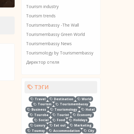
Tourism industry
Tourism trends
Tourismembassy -The Wall
Tourismembassy Green World
Tourismembassy News
Tourismology by Tourismembassy
Директор отеля
ТЭГИ
Travel
Destination
World
Tourism
Tourismembassy
Business
Tourismology
Hotel
Touroba
Tourist
Economy
Social
Food
Holidays
Luxury
Eat out
Marketing
Toumsy
Accommodation
City