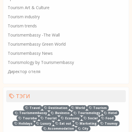
Tourism Art & Culture
Tourism industry
Tourism trends
Tourismembassy -The Wall
Tourismembassy Green World
Tourismembassy News
Tourismology by Tourismembassy
Директор отеля
ТЭГИ
Travel
Destination
World
Tourism
Tourismembassy
Business
Tourismology
Hotel
Touroba
Tourist
Economy
Social
Food
Holidays
Luxury
Eat out
Marketing
Toumsy
Accommodation
City