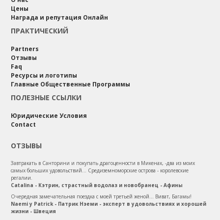
Цены
Награда и репутация Онлайн
ПРАКТИЧЕСКИЙ
Partners
Отзывы
Faq
Ресурсы и логотипы
Главные Общественные Программы
ПОЛЕЗНЫЕ ССЫЛКИ
Юридические Условия
Contact
ОТЗЫВЫ
Завтракать в Санторини и покупать драгоценности в Микенах, -два из моих
самых больших удовольствий... Средиземноморские острова - королевские
регалии.
Catalina - Кэтрин, страстный водолаз и новобранец - Афины
Очередная замечательная поездка с моей третьей женой... Виват, Багамы!
Naemi y Patrick - Патрик Нэеми - эксперт в удовольствиях и хорошей
жизни - Швеция