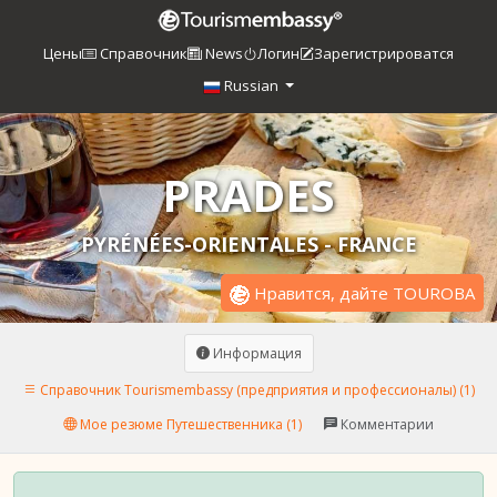
Цены
Справочник
News
Логин
Зарегистрироватся
Russian
PRADES
PYRÉNÉES-ORIENTALES - FRANCE
Нравится, дайте TOUROBA
Информация
Справочник Tourismembassy (предприятия и профессионалы) (1)
Мое резюме Путешественника (1)
Комментарии