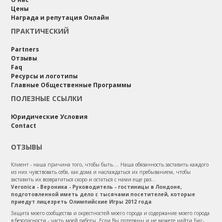
Цены
Награда и репутация Онлайн
ПРАКТИЧЕСКИЙ
Partners
Отзывы
Faq
Ресурсы и логотипы
Главные Общественные Программы
ПОЛЕЗНЫЕ ССЫЛКИ
Юридические Условия
Contact
ОТЗЫВЫ
Клиент - наша причина того, чтобы быть.... Наша обязанность заставить каждого
из них чувствовать себя, как дома и наслаждаться их пребыванием, чтобы
заставить их возвратиться скоро и остаться с нами еще раз...
Veronica - Вероника - Руководитель - гостиницы в Лондоне,
подготовленной иметь дело с тысячами посетителей, которые
приедут лицезреть Олимпийские Игры 2012 года
Защита моего сообщества и окрестностей моего города и содержание моего города
в безопасности - часть моей работы. Если Вы потеряны и не можете найти Биг-