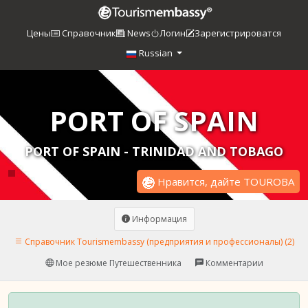
Цены
Справочник
News
Логин
Зарегистрироватся
Russian
PORT OF SPAIN
PORT OF SPAIN - TRINIDAD AND TOBAGO
Нравится, дайте TOUROBA
Информация
Справочник Tourismembassy (предприятия и профессионалы) (2)
Мое резюме Путешественника
Комментарии