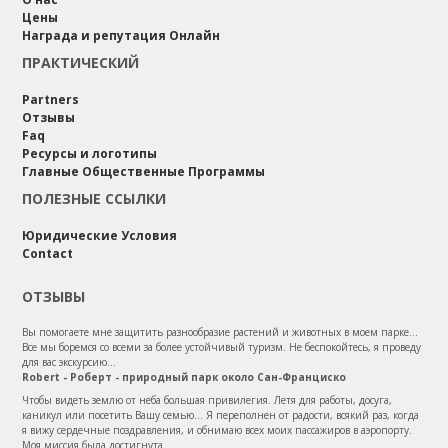
Цены
Награда и репутация Онлайн
ПРАКТИЧЕСКИЙ
Partners
Отзывы
Faq
Ресурсы и логотипы
Главные Общественные Программы
ПОЛЕЗНЫЕ ССЫЛКИ
Юридические Условия
Contact
ОТЗЫВЫ
Вы помогаете мне защитить разнообразие растений и животных в моем парке...
Все мы боремся со всеми за более устойчивый туризм. Не беспокойтесь, я проведу
для вас экскурсию...
Robert - Роберт - природный парк около Сан-Франциско
Чтобы видеть землю от неба большая привилегия. Летя для работы, досуга,
каникул или посетить Вашу семью... Я переполнен от радости, всякий раз, когда
я вижу сердечные поздравления, и обнимаю всех моих пассажиров в аэропорту.
Моя миссия была достигнута.