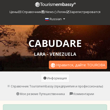
Цены
Справочник
News
Логин
Зарегистрироватся
Russian
CABUDARE
LARA - VENEZUELA
Нравится, дайте TOUROBA
Информация
Справочник Tourismembassy (предприятия и профессионалы)
Мое резюме Путешественника
Комментарии