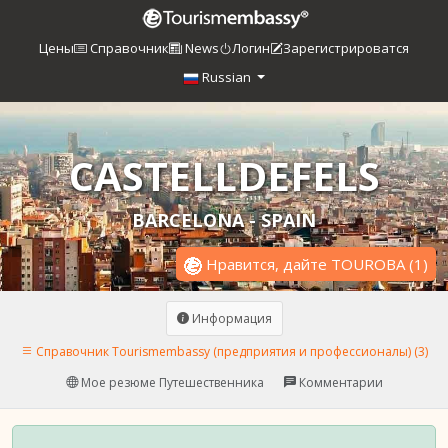
Цены
Справочник
News
Логин
Зарегистрироватся
Russian
CASTELLDEFELS
BARCELONA - SPAIN
Нравится, дайте TOUROBA
(
1
)
Информация
Справочник Tourismembassy (предприятия и профессионалы) (3)
Мое резюме Путешественника
Комментарии