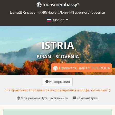
Цены
Справочник
News
Логин
Зарегистрироватся
Russian
ISTRIA
PIRAN - SLOVENIA
Нравится, дайте TOUROBA
Информация
Справочник Tourismembassy (предприятия и профессионалы) (1)
Мое резюме Путешественника
Комментарии