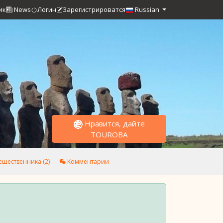
ик
News
Логин
Зарегистрироватся
Russian
Нравится, дайте
TOUROBA
шественника (2)
Комментарии