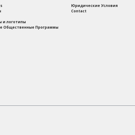
rs
Юридические Условия
ы
Contact
ы и логотипы
е Общественные Программы