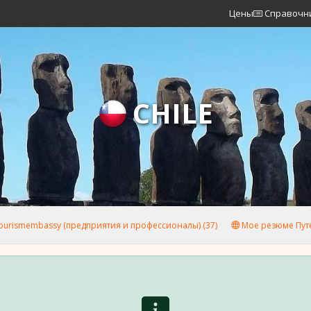
Цены
Справочн
CHILE
urismembassy (предприятия и профессионалы) (37)
Мое резюме Путе