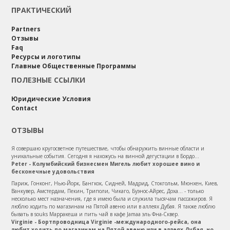
ПРАКТИЧЕСКИЙ
Partners
Отзывы
Faq
Ресурсы и логотипы
Главные Общественные Программы
ПОЛЕЗНЫЕ ССЫЛКИ
Юридические Условия
Contact
ОТЗЫВЫ
Я совершаю кругосветное путешествие, чтобы обнаружить винные области и
уникальные события. Сегодня я нахожусь на винной дегустации в Бордо...
Peter - Колумбийский бизнесмен Мигель любит хорошее вино и
бесконечные удовольствия
Париж, Гонконг, Нью-Йорк, Бангкок, Сидней, Мадрид, Стокгольм, Мюнхен, Киев,
Ванкувер, Амстердам, Пекин, Триполи, Чикаго, Буэнос-Айрес, Доха... - только
несколько мест назначения, где я имею была и служила тысячам пассажиров. Я
люблю ходить по магазинам на Пятой авеню или в аллеях Дубая. Я также люблю
бывать в souks Марракеша и пить чай в кафе Jamaa эль Фна-Сквер.
Virginie - Бортпроводница Virginie -международного-рейса, она
любит ходить по магазинам на Пятой авеню или в аллеях Дубая, но