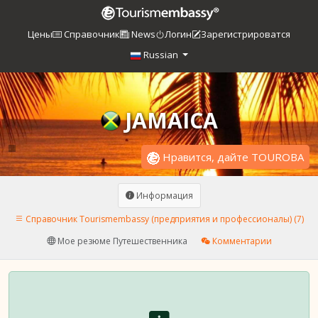
Цены
Справочник
News
Логин
Зарегистрироватся
Russian
JAMAICA
Нравится, дайте TOUROBA
Информация
Справочник Tourismembassy (предприятия и профессионалы) (7)
Мое резюме Путешественника
Комментарии