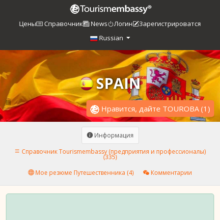
Цены
Справочник
News
Логин
Зарегистрироватся
Russian
SPAIN
Нравится, дайте TOUROBA
(
1
)
Информация
Справочник Tourismembassy (предприятия и профессионалы)
(335)
Мое резюме Путешественника (4)
Комментарии