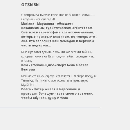
ОТЗЫВЫ
Я отправила тысячи клиентов на 5 континентах....
Сегодня - моя очередь!!
Mariana - Марианна - обладает
независимым туристическим агентством.
Спасите в своем офисе все воспоминания,
которые принесли клиентам, но теперь это -
она, кто заполнит Ваш чемодан и верхнюю
часть подарков...
Мне нравится делить с моими коллегами тайны,
которые помогают Вам получить беспрецедентную
очистку
Bela - Стекольщик-эксперт Бела в отеле
Венгрии
Моя мечта наконец осуществляется....Я скоро поеду в
Таиланд. Начиная с моего детства я практикую
Муай-Тай.
Pedro - Питер живет в Барселоне и
проводит большую часть своего времени,
чтобы обучать душу и тело