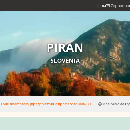
Цены
Справочн
PIRAN
SLOVENIA
Tourismembassy (предприятия и профессионалы) (1)
Мое резюме Пу