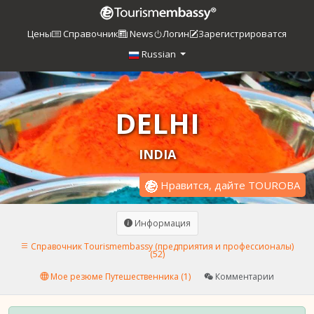
Цены
Справочник
News
Логин
Зарегистрироватся
Russian
DELHI
INDIA
Нравится, дайте TOUROBA
Информация
Справочник Tourismembassy (предприятия и профессионалы)
(52)
Мое резюме Путешественника (1)
Комментарии