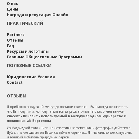
О нас
Цены
Награда и репутация Онлайн
ПРАКТИЧЕСКИЙ
Partners
Отзывы
Faq
Ресурсы и логотипы
Главные Общественные Программы
ПОЛЕЗНЫЕ ССЫЛКИ
Юридические Условия
Contact
ОТЗЫВЫ
Я прибываю всюду за 10 минут до поставки графика... Вы никогда не знаете то,
что Вы получили, но получатель всегда рассматривает это как очень важное...
Vincent - Винсент - используемый в международном курьерстве и
поклонник ФК Барселона
Из Мадридской фото книги или спортивные состязания и фотография действия в
Дубае, я также сделал все Ваши свадебные картины... Я - человек во всех ситуациях
и великий любитель природных парков.