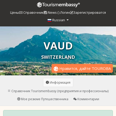
Цены
Справочник
News
Логин
Зарегистрироватся
Russian
VAUD
SWITZERLAND
Нравится, дайте TOUROBA
Информация
Справочник Tourismembassy (предприятия и профессионалы)
Мое резюме Путешественника
Комментарии