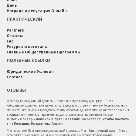
Цены
Награда и репутация Онлайн
ПРАКТИЧЕСКИЙ
Partners
Отзывы
Faq
Ресурсы и логотипы
Главные Общественные Программы
ПОЛЕЗНЫЕ ССЫЛКИ
Юридические Условия
Contact
ОТЗЫВЫ
Я Всегда нахожу самый дешевый полет и самую выгодную цену... Спя с
небольшим количеством денег, я путешествую с ограниченным бюджетом, но у
меня есть все, в чем я нуждаюсь, таким образом, да, независимо от того сплю ли я
в общежитии, отеле, апартаментах для отдыха или палаточном лагере.
Oliver - Оливер - новичок в путешествиях, но эксперт, чтобы поехать
с небольшим бюджетом. Англия
Мы помогаем Вам финансировать свой проект.... Мы - Ваш лучший друг... У нас
есть глобальное видение, и мы помещаем его в местное обслуживание...