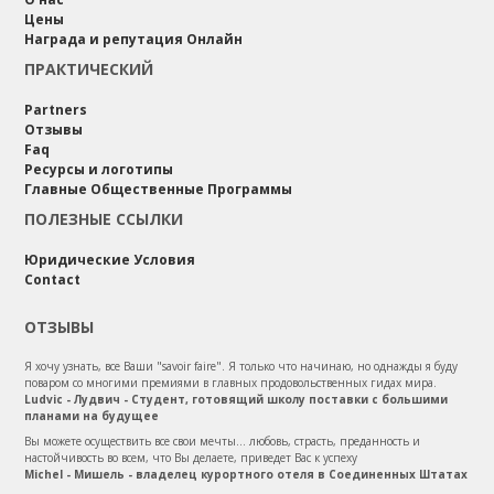
Цены
Награда и репутация Онлайн
ПРАКТИЧЕСКИЙ
Partners
Отзывы
Faq
Ресурсы и логотипы
Главные Общественные Программы
ПОЛЕЗНЫЕ ССЫЛКИ
Юридические Условия
Contact
ОТЗЫВЫ
Я хочу узнать, все Ваши "savoir faire". Я только что начинаю, но однажды я буду
поваром со многими премиями в главных продовольственных гидах мира.
Ludvic - Лудвич - Студент, готовящий школу поставки с большими
планами на будущее
Вы можете осуществить все свои мечты... любовь, страсть, преданность и
настойчивость во всем, что Вы делаете, приведет Вас к успеху
Michel - Мишель - владелец курортного отеля в Соединенных Штатах