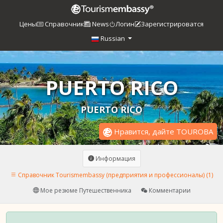
Цены
Справочник
News
Логин
Зарегистрироватся
Russian
PUERTO RICO
PUERTO RICO
Нравится, дайте TOUROBA
Информация
Справочник Tourismembassy (предприятия и профессионалы) (1)
Мое резюме Путешественника
Комментарии