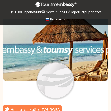
Цены
Справочник
News
Логин
Зарегистрироватся
Russian
Нравится, дайте TOUROBA