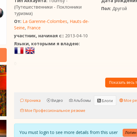
Тип Аккаунта:
Toumsy -
Дата рождения
(Путешественники - Поклонники
Пол:
Другой
туризма)
От:
La Garenne-Colombes
,
Hauts-de-
Seine
,
France
участник, начиная с::
2013-04-10
Языки, которыми я владею:
0
Показать весь т
Хроника
Видео
Альбомы
Мое ре
Блоги
Мое Профессиональное резюме
You must login to see more details from this user
Логин