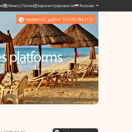
ик
News
Логин
Зарегистрироватся
Russian
Нравится, дайте TOUROBA
(
10
)