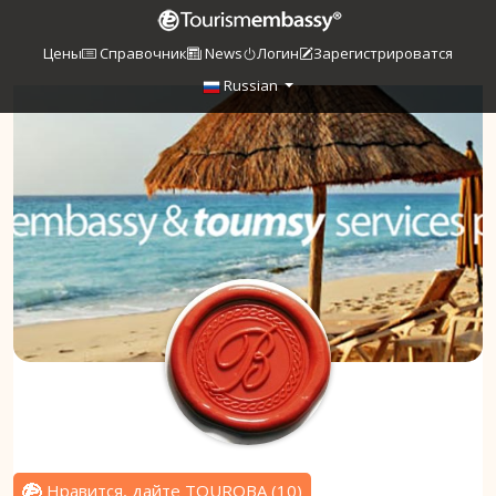
Цены
Справочник
News
Логин
Зарегистрироватся
Russian
Нравится, дайте TOUROBA
(
10
)