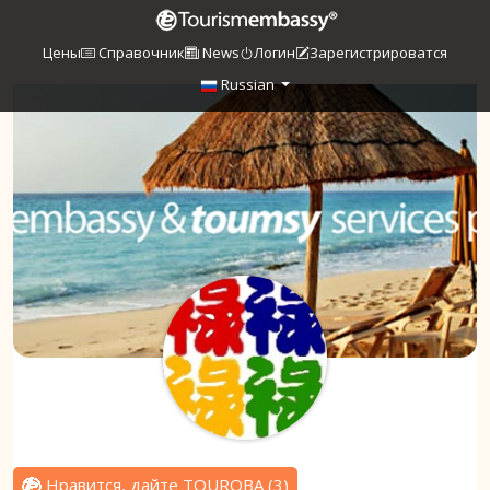
Цены
Справочник
News
Логин
Зарегистрироватся
Russian
Нравится, дайте TOUROBA
(
3
)