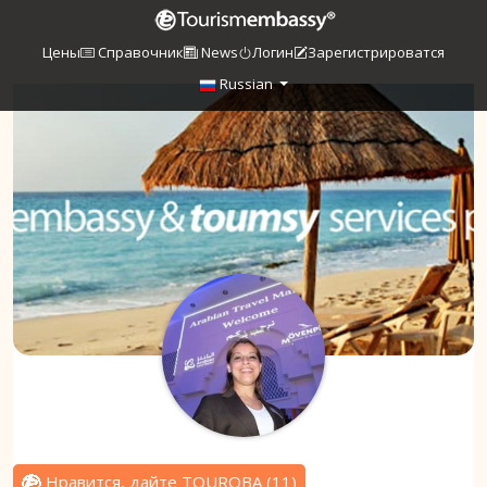
Цены
Справочник
News
Логин
Зарегистрироватся
Russian
Нравится, дайте TOUROBA
(
11
)