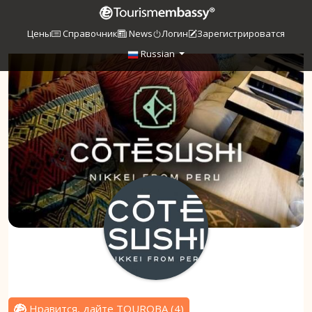
Цены
Справочник
News
Логин
Зарегистрироватся
Russian
Нравится, дайте TOUROBA
(
4
)