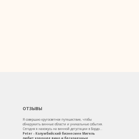
ОТЗЫВЫ
Я совершаю кругосветное путешествие, чтобы
обнаружить винные области и уникальные события.
Сегодня я нахожусь на винной дегустации в Бордо...
Peter - Колумбийский бизнесмен Мигель
любит хорошее вино и бесконечные