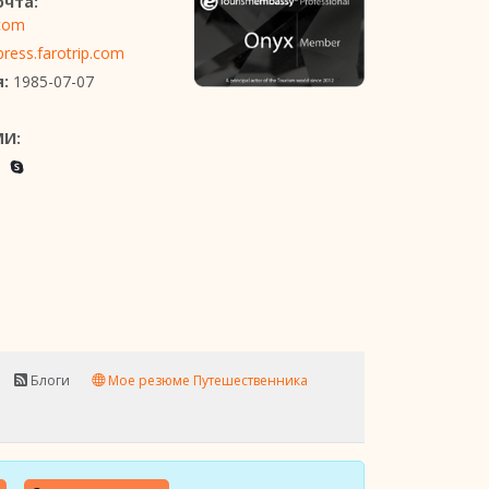
очта:
com
ess.farotrip.com
:
1985-07-07
МИ:
Блоги
Мое резюме Путешественника