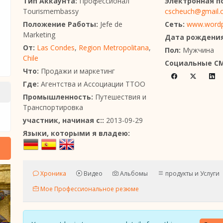
Тип Аккаунта:
Профессионал
Электронная п
Tourismembassy
cscheuch@gmail.
Положение Работы:
Jefe de
Сеть:
www.wordpr
Marketing
Дата рождения
От:
Las Condes
,
Region Metropolitana
,
Пол:
Мужчина
Chile
Социальные С
Что:
Продажи и маркетинг
Где:
Агентства и Ассоциации TTOO
Промышленность:
Путешествия и
Транспортировка
участник, начиная с::
2013-09-29
Языки, которыми я владею:
Хроника
Видео
Альбомы
продукты и Услуги
Мое Профессиональное резюме