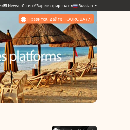
ик
News
Логин
Зарегистрироватся
Russian
Нравится, дайте TOUROBA
(
7
)