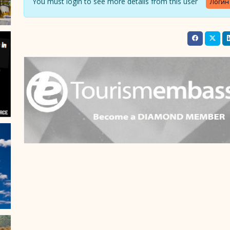
You must login to see more details from this user
Логин