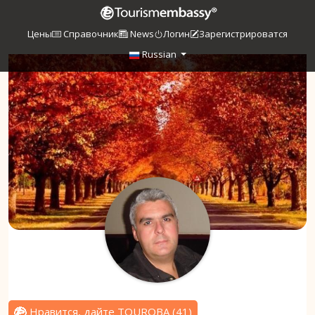
Цены
Справочник
News
Логин
Зарегистрироватся
Russian
Нравится, дайте TOUROBA
(
41
)