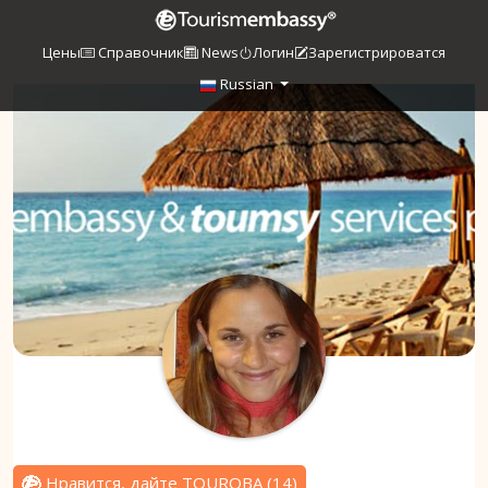
Цены
Справочник
News
Логин
Зарегистрироватся
Russian
Нравится, дайте TOUROBA
(
14
)