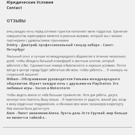
Юридические Условия
Contact
ОТЗЫВЫ
анец каждую ночь перед сотнями туристов наполняет меня гордостью. Хранение
совершенства хореографии является огромным вызовом, который мы с моими
партнерами с удовольствием принимаем
Dmitry - Дмитрий, профессиональный танцор кабаре - Санкт-
Петербург
Реальный опыт и лучшее из международного общежития в течение нескольких
дней, чтобы обладать большой атмосферой и местным штатом, который
заботится о Вас. Одноместные номера в безопасности и хороших условиях. Почти
всегда в центре города будет заботиться обо всем, чтобы работать.... Я нахожусь на
стиральной машине!
William - Обслуживание руководителя Уильяма международного
общежития. Играет каждую ночь с друзьями на PlayStation. Его
любимые игры - Socom и Motorstorm
Чтобы видеть землю от неба большая привилегия. Летя для работы, досуга,
каникул или посетить Вашу семью... Я переполнен от радости, всякий раз, когда
я вижу сердечные поздравления, и обнимаю всех моих пассажиров в аэропорту.
Моя миссия была достигнута.
Alain - Пилот авиалинии Алена. Пунта-дель-Эсте Уругвай. мир больше
не является тайной к...