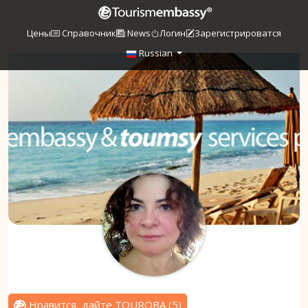
Цены
Справочник
News
Логин
Зарегистрироватся
Russian
Нравится, дайте TOUROBA
(
5
)