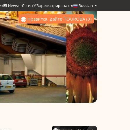
ик
News
Логин
Зарегистрироватся
Russian
Нравится, дайте TOUROBA
(
3
)