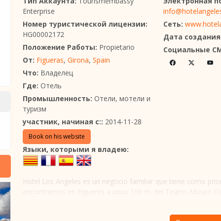
Тип Аккаунта:
Tourismembassy
Электронная п
Enterprise
info@hotelangele
Номер туристической лицензии:
Сеть:
www.hotel
HG00002172
Дата создания
Положение Работы:
Propietario
Социальные С
От:
Figueras
,
Girona
,
Spain
Что:
Владелец
Где:
Отель
Промышленность:
Отели, мотели и
туризм
участник, начиная с::
2014-11-28
Book on his website
Языки, которыми я владею:
Hotel Los Angeles es un negocio familiar que tiene como prior
encontramos en Figueres a unos 150 m. del Teatro-Museo Dal