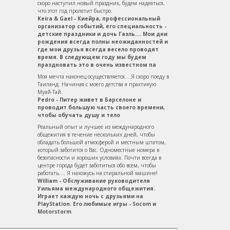
скоро наступил новый праздник, будем надеяться,
что этот год пролетит быстро.
Keira & Gael - Киейра, профессиональный
организатор событий, его специальность -
детские праздники и дочь Гаэль.... Мои дни
рождения всегда полны неожиданностей и
где мои друзья всегда весело проводят
время. В следующем году мы будем
праздновать это в очень известном па
Моя мечта наконец осуществляется....Я скоро поеду в
Таиланд. Начиная с моего детства я практикую
Муай-Тай.
Pedro - Питер живет в Барселоне и
проводит большую часть своего времени,
чтобы обучать душу и тело
Реальный опыт и лучшее из международного
общежития в течение нескольких дней, чтобы
обладать большой атмосферой и местным штатом,
который заботится о Вас. Одноместные номера в
безопасности и хороших условиях. Почти всегда в
центре города будет заботиться обо всем, чтобы
работать.... Я нахожусь на стиральной машине!
William - Обслуживание руководителя
Уильяма международного общежития.
Играет каждую ночь с друзьями на
PlayStation. Его любимые игры - Socom и
Motorstorm