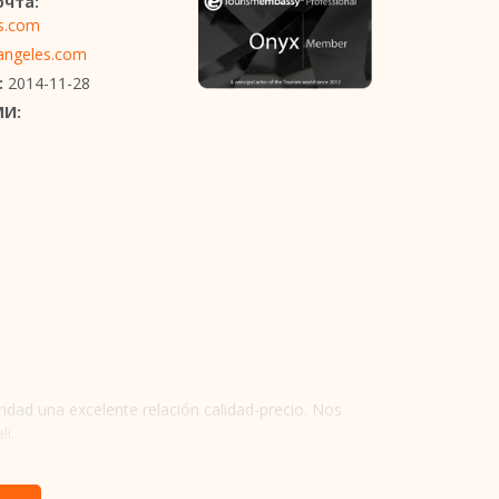
очта:
s.com
angeles.com
:
2014-11-28
МИ:
idad una excelente relación calidad-precio. Nos
í.